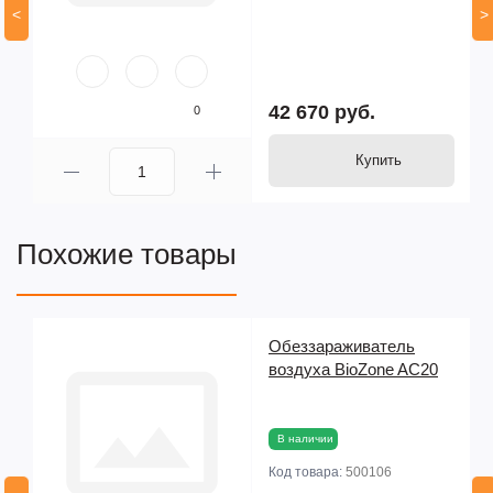
<
>
42 670 руб.
0
Купить
Похожие товары
Обеззараживатель
5
воздуха BioZone AC20
В наличии
Код товара:
500106