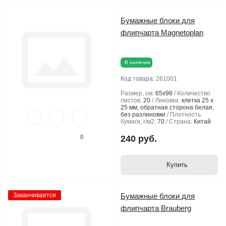
Бумажные блоки для
флипчарта Magnetoplan
В наличии
Код товара:
261001
Размер, см:
65х98
Количество
листов:
20
Линовка:
клетка 25 х
25 мм, обратная сторона белая,
без разлиновки
Плотность
бумаги, г/м2:
70
Страна:
Китай
0
240 руб.
Купить
Заканчивается
Бумажные блоки для
флипчарта Brauberg