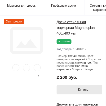
Маркеры для досок
Пробковые доски
Стеклянные
маркерн
Хит продаж
Доска стеклянная
маркерная Magnetoplan
400х400 мм
В наличии
Код товара:
13401012
Размер, мм:
400х400
Цвет
поверхности:
черный
Покрытие
поверхности:
стеклянное
Тип
поверхности:
магнитно-
маркерная
Серия:
Design
Glasboard
0
2 200 руб.
Купить
Держатель для маркеров