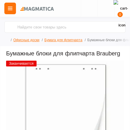
0
Офисные доски
Бумага для флипчарта
Бумажные блоки для фли
Бумажные блоки для флипчарта Brauberg
Заканчивается