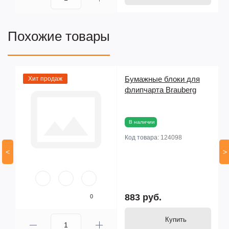
Похожие товары
Бумажные блоки для
Хит продаж
an
флипчарта Brauberg
В наличии
Код товара:
124098
<
>
883 руб.
0
Купить