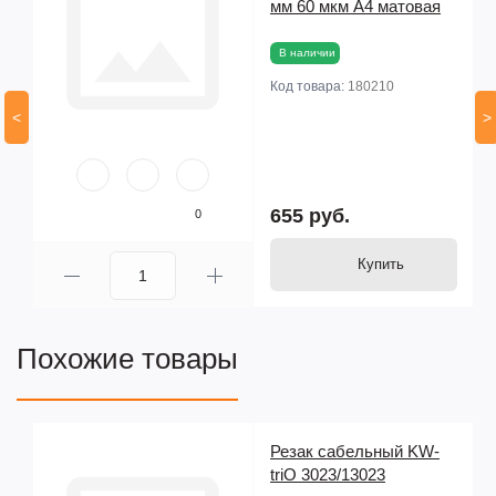
мм 60 мкм А4 матовая
В наличии
Код товара:
180210
<
>
655 руб.
0
Купить
Похожие товары
le
Резак сабельный KW-
triO 3023/13023