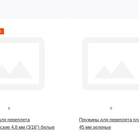
ж
0
0
ля переплета
Пружины для переплета пл
кие 4.8 мм (3/16") белые
45 мм зеленые