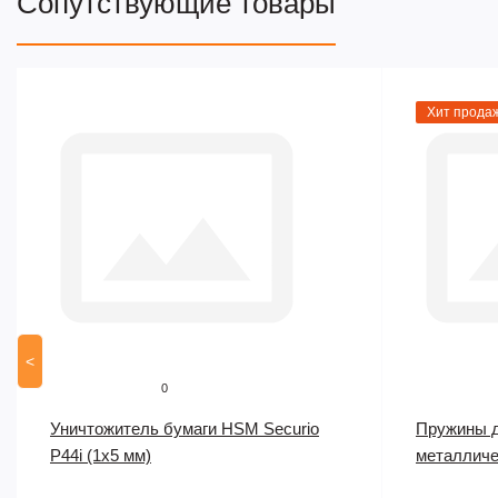
Сопутствующие товары
Хит прода
<
0
Уничтожитель бумаги HSM Securio
Пружины д
P44i (1x5 мм)
металличес