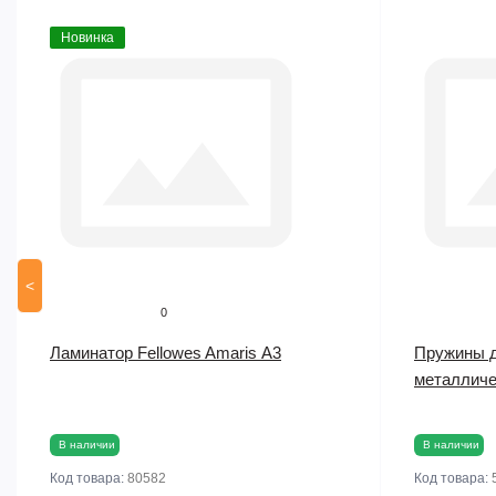
Новинка
<
0
Ламинатор Fellowes Amaris А3
Пружины д
металличес
В наличии
В наличии
Код товара:
80582
Код товара: