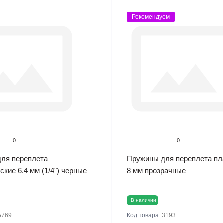
Рекомендуем
0
0
ля переплета
Пружины для переплета пл
кие 6.4 мм (1/4") черные
8 мм прозрачные
В наличии
5769
Код товара:
3193