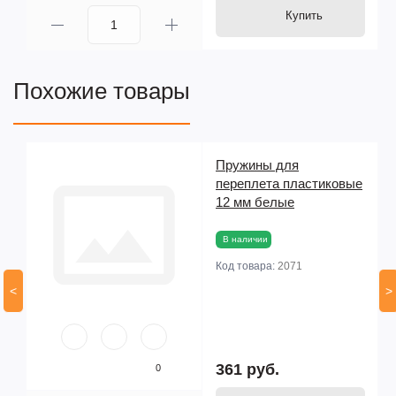
Купить
Похожие товары
Пружины для
ые
переплета пластиковые
12 мм белые
В наличии
Код товара:
2071
<
>
361 руб.
0