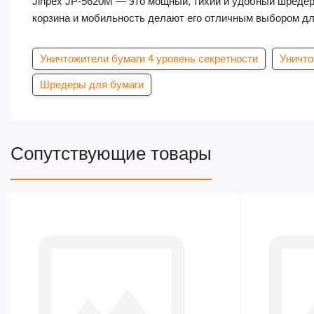
Jinpex JP-5620M — это мощный, тихий и удобный шредер
корзина и мобильность делают его отличным выбором д
Уничтожители бумаги 4 уровень секретности
Уничто
Шредеры для бумаги
Сопутствующие товары