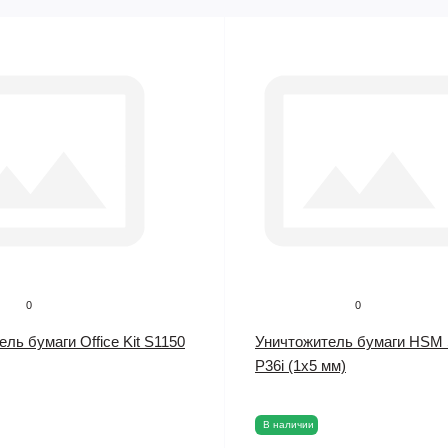
0
0
ль бумаги Office Kit S1150
Уничтожитель бумаги HSM 
P36i (1x5 мм)
В наличии