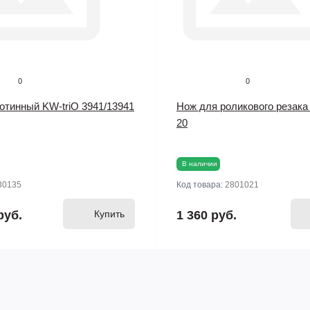
0
0
ьотинный KW-triO 3941/13941
Нож для роликового резак
20
В наличии
30135
Код товара:
2801021
руб.
Купить
1 360 руб.