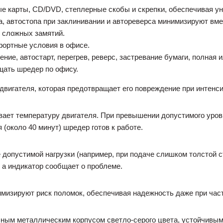
е карты, CD/DVD, степлерные скобы и скрепки, обеспечивая у
а, автостопа при заклинивании и автореверса минимизируют вм
я сложных замятий.
фортные условия в офисе.
ие, автостарт, перегрев, реверс, застревание бумаги, полная и
щать шредер по офису.
двигателя, которая предотвращает его повреждение при интенс
вает температуру двигателя. При превышении допустимого уров
 (около 40 минут) шредер готов к работе.
 допустимой нагрузки (например, при подаче слишком толстой с
, а индикатор сообщает о проблеме.
мизируют риск поломок, обеспечивая надежность даже при час
ным металлическим корпусом светло-серого цвета, устойчивым 