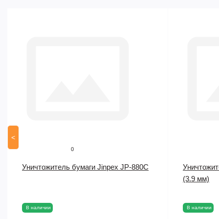
<
0
Уничтожитель бумаги Jinpex JP-880C
Уничтожите
(3.9 мм)
В наличии
В наличии