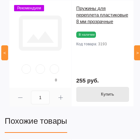
Пружины для
Рекомендуем
03
переплета пластиковые
ая
8 мм прозрачные
В наличии
Код товара:
3193
<
>
255 руб.
0
Купить
Похожие товары