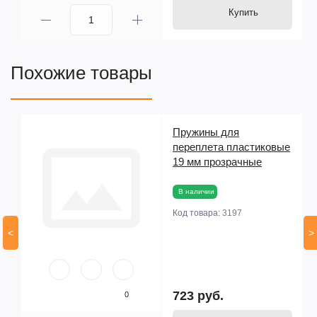
Купить
Похожие товары
Пружины для
ые
переплета пластиковые
19 мм прозрачные
В наличии
Код товара:
3197
<
>
723 руб.
0