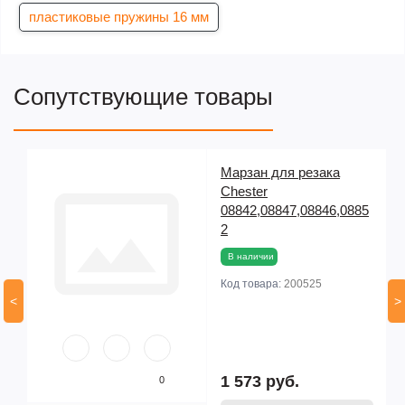
пластиковые пружины 16 мм
Сопутствующие товары
Марзан для резака
Chester
08842,08847,08846,0885
2
В наличии
Код товара:
200525
<
>
1 573 руб.
0