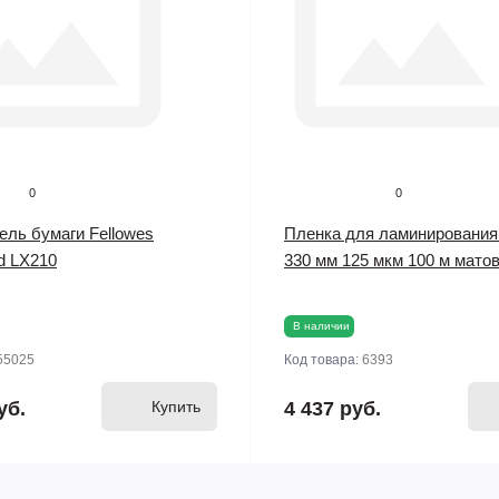
0
0
ель бумаги Fellowes
Пленка для ламинирования
d LX210
330 мм 125 мкм 100 м мато
В наличии
55025
Код товара:
6393
уб.
Купить
4 437 руб.