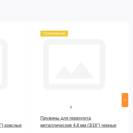
Популярный
>
0
Пружины для переплета
") красные
металлические 4.8 мм (3/16") черные