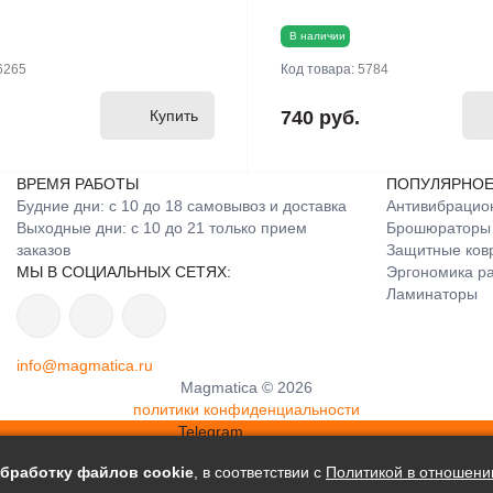
В наличии
6265
Код товара:
5784
Купить
740 руб.
ВРЕМЯ РАБОТЫ
ПОПУЛЯРНО
Будние дни: с 10 до 18 самовывоз и доставка
Антивибрацио
Выходные дни: с 10 до 21 только прием
Брошюраторы
заказов
Защитные ков
МЫ В СОЦИАЛЬНЫХ СЕТЯХ:
Эргономика ра
Ламинаторы
info@magmatica.ru
Magmatica © 2026
политики конфиденциальности
Telegram
WhatsApp
бработку файлов сookie
, в соответствии с
Политикой в отношени
info@magmatica.ru