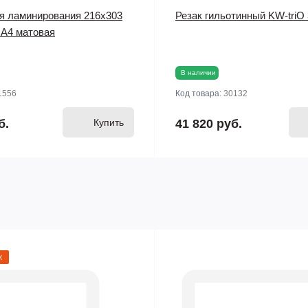
я ламинирования 216х303
Резак гильотинный KW-triO
 А4 матовая
В наличии
1556
Код товара:
30132
б.
Купить
41 820 руб.
ж