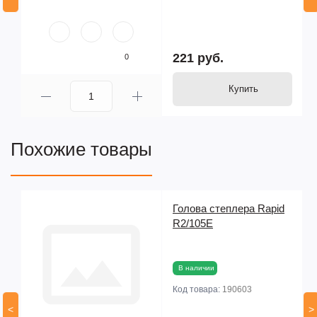
221 руб.
0
Купить
Похожие товары
d
Голова степлера Rapid
R2/105E
В наличии
Код товара:
190603
<
>