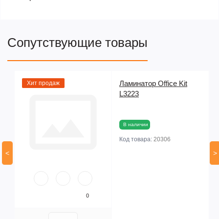
Сопутствующие товары
Ламинатор Office Kit
Хит продаж
26
L3223
ая
В наличии
Код товара:
20306
<
>
0