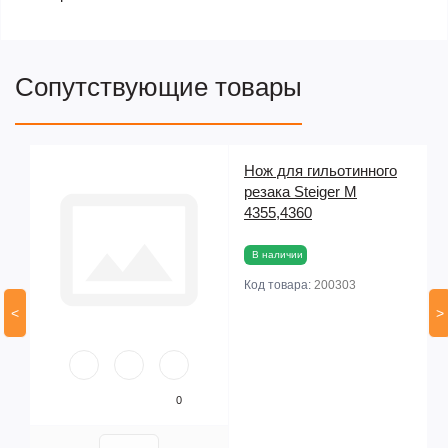
Сопутствующие товары
Нож для гильотинного
ые
резака Steiger M
4355,4360
В наличии
Код товара:
200303
<
>
0