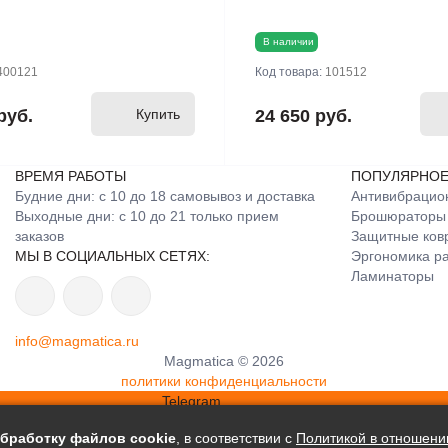
В наличии
400121
Код товара:
101512
руб.
Купить
24 650 руб.
ВРЕМЯ РАБОТЫ
ПОПУЛЯРНО
Будние дни: с 10 до 18 самовывоз и доставка
Антивибрацио
Выходные дни: с 10 до 21 только прием
Брошюраторы
заказов
Защитные ков
МЫ В СОЦИАЛЬНЫХ СЕТЯХ:
Эргономика ра
Ламинаторы
info@magmatica.ru
Magmatica © 2026
политики конфиденциальности
Telegram
WhatsApp
бработку файлов сookie
, в соответствии с
Политикой в отношени
info@magmatica.ru