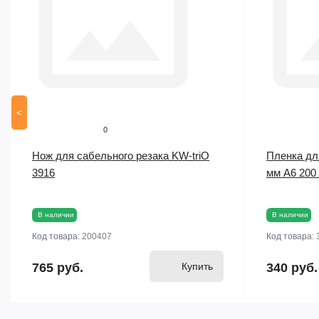
<
0
Нож для сабельного резака KW-triO
Пленка дл
3916
мм А6 200
В наличии
В наличии
Код товара:
200407
Код товара:
765 руб.
Купить
340 руб.