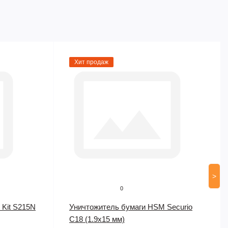
Хит продаж
>
0
 Kit S215N
Уничтожитель бумаги HSM Securio
C18 (1.9х15 мм)