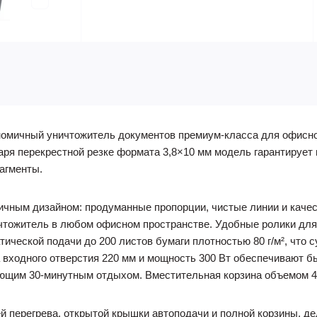
гономичный уничтожитель документов премиум-класса для офис
аря перекрестной резке формата 3,8×10 мм модель гарантируе
агменты.
ичным дизайном: продуманные пропорции, чистые линии и каче
ичтожитель в любом офисном пространстве. Удобные ролики дл
тической подачи до 200 листов бумаги плотностью 80 г/м², что
на входного отверстия 220 мм и мощность 300 Вт обеспечивают 
ующим 30-минутным отдыхом. Вместительная корзина объемом 4
й перегрева, открытой крышки автоподачи и полной корзины, д