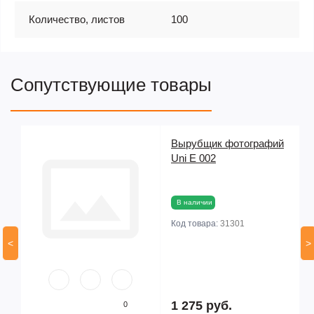
Количество, листов
100
Сопутствующие товары
Вырубщик фотографий
е
Uni E 002
В наличии
Код товара:
31301
<
>
1 275 руб.
0