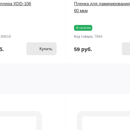
еплера XDD-106
Пленка для ламинирования
60 мкм
В наличии
190616
Код товара:
7664
б.
Купить
59 руб.