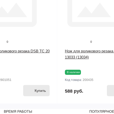
0
0
оликового резака DSB TC 20
Нож для роликового резака
13033 (13034)
В наличии
2801051
Код товара:
200435
Купить
588 руб.
ВРЕМЯ РАБОТЫ
ПОПУЛЯРНО