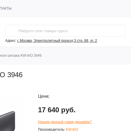
ТАКТЫ
Адрес:
г. Москва, Электролитный проезд 3 стр. 88, эт. 2
ного резака KW-triO 3946
iO 3946
Цена:
17 640 руб.
Нашли данный товар дешевле?
Производитель:
KW-triO