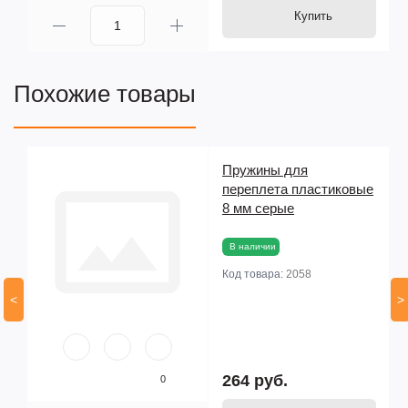
Купить
Похожие товары
Пружины для
ые
переплета пластиковые
8 мм серые
В наличии
Код товара:
2058
<
>
264 руб.
0